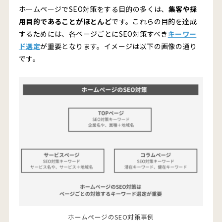
ホームページのSEO対策【コンテンツ施策】
ホームページでSEO対策をする目的の多くは、
集客や採
用目的であることがほとんど
です。これらの目的を達成
キーワード選定と検索意図の理解
するためには、各ページごとにSEO対策すべき
キーワー
競合調査でユーザーニーズを把握する
ド選定
が重要となります。イメージは以下の画像の通り
です。
E-E-A-Tを高める情報発信
ホームページにてSEO対策を行うメリット6選
中長期的に集客の基盤を築ける
長期的に費用対効果の高い施策になる
情報収集層と購買検討層の両方にアプローチできる
検索上位が企業イメージの向上につながる
専門性ある発信が信頼性・権威性の強化につながる
積み重ねたコンテンツが将来的な資産となる
ホームページにてSEO対策を行うデメリット
ホームページのSEO対策事例