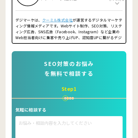
運用をお任せ頂き、サイトだけでなく「事業規模の拡大を目指
す」ことがクーミルのモットーです。
■経歴
デジマーケは、
クーミル株式会社
が運営するデジタルマーケテ
2014年 東京薬科大学大学院終了
ィング情報メディアです。Webサイト制作、SEO対策、リステ
2014年 第一三共株式会社
ィング広告、SNS広告（Facebook、Instagram）など企業の
2016年 ファングロウス株式会社 創業
Web担当者向けに集客や売り上げUP、認知度UPに繋がるデジ
2019年 一般社団法人スーパースカルプ発毛協会（FC本部）
タルマーケティング情報を配信するメディアサイトです。
理事
2021年 ファングロウス株式会社 株式譲渡
2021年クーミル株式会社 創業
SEO対策のお悩み
■得意領域
を無料で相談する
SEO対策
コンテンツマーケティング
リスティング広告
Step1
オウンドメディア運用
フランチャイズ加盟店開発、集客
■保有資格
気軽に相談する
Google アナリティクス認定資格（GAIQ）
Google 広告検索認定資格
Google 広告ディスプレイ認定資格
Google 広告モバイル認定資格