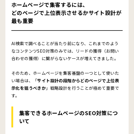
ホームページで集客するには、
競合の集客チャネルを分析する
どのページで上位表示させるかサイト設計が
最も重要
リスティング広告と比較して判断する
知っておくと良いSEO対策の原理・本質
SEO対策は「Googleの検索エンジン対策」と捉える
AI検索で調べることが当たり前になり、これまでのよう
なコンテンツSEO対策のみでは、リードの獲得（お問い
SEOの本質は「ユーザーファースト」
合わせの獲得）に繋がらないケースが増えてきました。
ユーザー体験（UX）もSEOに直結する
そのため、ホームページを集客基盤の一つとして使いた
ホームページ運用に不安があるならプロに相談を
い場合は、「
サイト設計の段階からどのページで上位表
示化を狙うべきか
」戦略設計を行うことが極めて重要で
まとめ
す。
集客できるホームページのSEO対策につ
いて