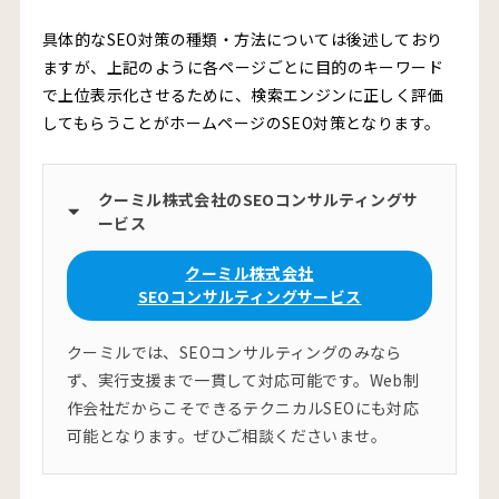
成果には時間がかかるため長期的な視点が必要
具体的なSEO対策の種類・方法については後述しており
専門知識がなければ成果は出しづらい
ますが、上記のように各ページごとに目的のキーワード
で上位表示化させるために、検索エンジンに正しく評価
Googleアルゴリズムの影響で評価が変わりやすい
してもらうことがホームページのSEO対策となります。
上位表示が確約される施策ではない
質の高いコンテンツ制作にリソースが必要
クーミル株式会社のSEOコンサルティングサ
ービス
継続的な改善が求められる
クーミル株式会社
ホームページの検索順位を確認する3つの方法
SEOコンサルティングサービス
1.Google Search Console【無料】
クーミルでは、SEOコンサルティングのみなら
2.Ahrefs（エイチレフス）【有料】
ず、実行支援まで一貫して対応可能です。Web制
3.GRC（ジーアールシー）【有料】
作会社だからこそできるテクニカルSEOにも対応
可能となります。ぜひご相談くださいませ。
SEO対策は本当に必要？自社に合うかどうか見極める方法
検索導線があるかを確認する