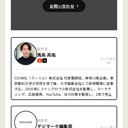
お問い合わせ
監修者
馬鳥 亮佑
もっと見る
COOMIL（クーミル）株式会社 代表取締役。神奈川県出身。東
京薬科大学大学院を修了後、大手製薬会社にて研修開発に従事
する。2016年にファングロウス株式会社を創業し、マーケテ
ィング、広告運用、YouTube、SEO対策を駆使し、2年で売上
1億円強かつ利益率40%強の会社へとグロースさせ、株式譲
渡。YouTubeチャンネルのプロデュース・原稿制作・出演・撮
影・編集の全てを自ら行い、運営10ヶ月で登録者数1万人突破
させる(現在3万人越え)。IT業界だけでなく実店舗経営の知見
執筆者
を活かし、クライアント様の課題の本質を捉えて、「結果が出
デジマーケ編集部
るマーケティング施策」をご提案致します。サイトを公開後も
もっと見る