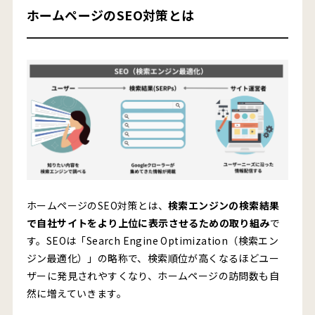
ホームページのSEO対策：2.外部施策
ホームページのSEO対策とは
ホームページのSEO対策：3.コンテンツ施策
ホームページのSEO対策【内部施策】
サイト構造の最適化・クローラビリティの向上
内部リンクの最適化
サイトマップによる全体構造の明示
メタ情報
構造化データの構築
ホームページのSEO対策とは、
検索エンジンの検索結果
ホームページのSEO対策【外部施策】
で自社サイトをより上位に表示させるための取り組み
で
す。SEOは「Search Engine Optimization（検索エン
被リンクの獲得
ジン最適化）」の略称で、検索順位が高くなるほどユー
サイテーションの獲得
ザーに発見されやすくなり、ホームページの訪問数も自
然に増えていきます。
拡散の仕掛けづくり