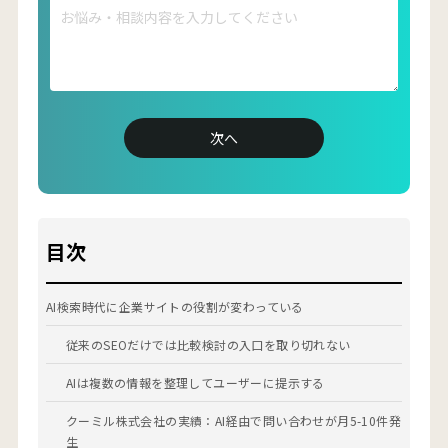
2016年 ファングロウス株式会社 創業
2019年 一般社団法人スーパースカルプ発毛協会（FC本部）
理事
2021年 ファングロウス株式会社 株式譲渡
2021年クーミル株式会社 創業
■得意領域
SEO対策
次へ
コンテンツマーケティング
リスティング広告
オウンドメディア運用
フランチャイズ加盟店開発、集客
■保有資格
目次
Google アナリティクス認定資格（GAIQ）
Google 広告検索認定資格
Google 広告ディスプレイ認定資格
AI検索時代に企業サイトの役割が変わっている
Google 広告モバイル認定資格
■SNS
従来のSEOだけでは比較検討の入口を取り切れない
X（旧Twitter）：
https://twitter.com/ryosuke_coomil
YouTube：
https://www.youtube.com/@marketing_coomil
AIは複数の情報を整理してユーザーに提示する
クーミル株式会社の実績：AI経由で問い合わせが月5-10件発
生