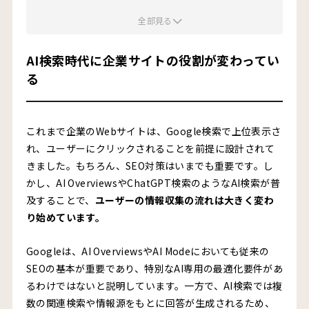
全部見る
AI（LLM）に選ばれる会社とは？
1.専門性・実績・一次情報が明確に発信されている
AI検索時代に企業サイトの役割が変わってい
2.サービス内容や強みが構造化されている
る
3.第三者からの言及や信頼情報が蓄積されている
人に選ばれる会社とは？
これまで企業のWebサイトは、Google検索で上位表示さ
れ、ユーザーにクリックされることを前提に設計されて
1.代表者や担当者の考えが見える
きました。もちろん、SEO対策はいまでも重要です。し
2.実績・事例・お客様の声で安心感を与えている
かし、AI OverviewsやChatGPT検索のようなAI検索が普
及することで、
ユーザーの情報収集の流れは大きく変わ
3.問い合わせ前の不安を解消できる導線がある
り始めています。
SEO・AIO時代に見直すべきWebサイトの設計ポイント
Googleは、AI OverviewsやAI Modeにおいても従来の
サービスページを“キラーページ”として磨き込む
SEOの基本が重要であり、特別なAI専用の最適化要件があ
コラム記事で課題認知層との接点を作る
るわけではないと説明しています。一方で、AI検索では複
数の関連検索や情報源をもとに回答が生成されるため、