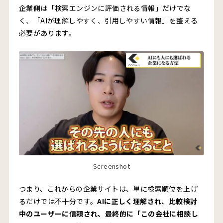
FAQ・比較表・実績情報を充実させる
企業側は「検索エンジンに評価される情報」だけでな
く、「AIが理解しやすく、引用しやすい情報」を整える
構造化データや内部リンクで情報を整理する
必要があります。
AI検索に引用されるために必要なコンテンツ戦略
独自の見解・経験・事例を入れる
用語解説だけで終わらず、意思決定まで支援する
動画・SNS・外部メディアも含めて情報発信する
クーミルが考える、これからのWebサイト戦略
SEO・AIO・ブランド設計を一体で考える
「AIに引用され、人に選ばれる」状態を目指す
Screenshot
まとめ：AI検索時代は、企業の情報設計そのものが競争力にな
る
つまり、これからの企業サイトは、単に検索順位を上げ
るだけでは不十分です。
AIに正しく理解され、比較検討
中のユーザーに信頼され、最終的に「この会社に相談し