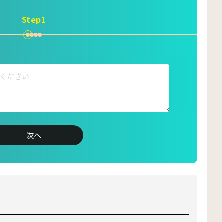
Step1
suke_coomil
marketing_coomil
次へ