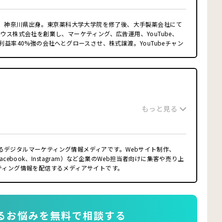
締役。神奈川県出身。東京薬科大学大学院を修了後、大手製薬会社にて
ウス株式会社を創業し、マーケティング、広告運用、YouTube、
利益率40%強の会社へとグロースさせ、株式譲渡。YouTubeチャン
影・編集の全てを自ら行い、運営10ヶ月で登録者数1万人突破させ
実店舗経営の知見を活かし、クライアント様の課題の本質を捉えて、
案致します。サイトを公開後も運用をお任せ頂き、サイトだけでな
ミルのモットーです。
もっと見る
毛協会（FC本部） 理事
るデジタルマーケティング情報メディアです。Webサイト制作、
cebook、Instagram）など企業のWeb担当者向けに集客や売り上
ティング情報を配信するメディアサイトです。
るお悩み
を無料で相談する