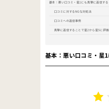
基本：悪い口コミ・星1にも真摯に返信する
口コミに対するNGな対処法
口コミへの返信事例
真摯に返信することで星2から星5に評
星のみでコメントがない場合の対処法
星のみの評価への返信例
基本：悪い口コミ・星
その口コミは削除できる？ Googleのポリ
Googleマップ上の悪い口コミの削除方法
Googleに削除依頼をする
法的措置をとる
口コミの削除基準
削除できる口コミ