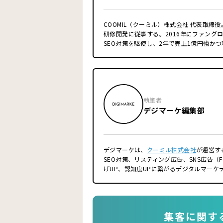
COOMIL（クーミル）株式会社 代表取
研修開発に従事する。2016年にファングロ
SEO対策を駆使し、2年で売上1億円強かつ
ネルのプロデュース・原稿制作・出演・撮
る(現在3万人越え)。IT業界だけでなく
「結果が出るマーケティング施策」をご提
く「事業規模の拡大を目指す」ことがクー
■経歴
執筆者
2014年 東京薬科大学大学院終了
デジマーケ編集部
2014年 第一三共株式会社
2016年 ファングロウス株式会社 創業
2019年 一般社団法人スーパースカルプ発
2021年 ファングロウス株式会社 株式譲渡
デジマーケは、
クーミル株式会社
が運営す
2021年クーミル株式会社 創業
SEO対策、リスティング広告、SNS広告（Fa
■得意領域
げUP、認知度UPに繋がるデジタルマーケ
SEO対策
コンテンツマーケティング
リスティング広告
オウンドメディア運用
フランチャイズ加盟店開発、集客
集客に関す