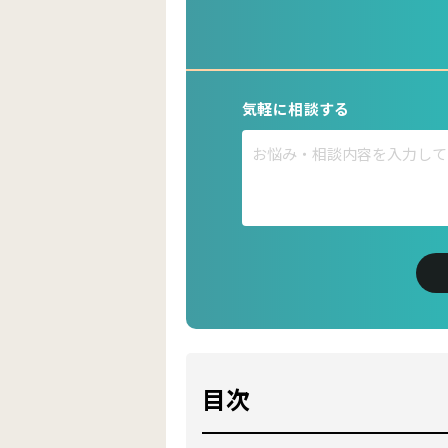
■保有資格
Google アナリティクス認定資格（GAIQ）
Google 広告検索認定資格
Google 広告ディスプレイ認定資格
Google 広告モバイル認定資格
気軽に相談する
■SNS
X（旧Twitter）：
https://twitter.com/ryo
YouTube：
https://www.youtube.com/@
目次