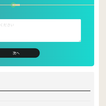
suke_coomil
marketing_coomil
次へ