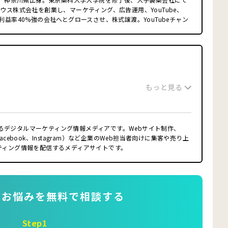
ウス株式会社を創業し、マーケティング、広告運用、YouTube、
利益率40%強の会社へとグロースさせ、株式譲渡。YouTubeチャン
影・編集の全てを自ら行い、運営10ヶ月で登録者数1万人突破させ
実店舗経営の知見を活かし、クライアント様の課題の本質を捉えて、
案致します。サイトを公開後も運用をお任せ頂き、サイトだけでな
ミルのモットーです。
もっと見る
毛協会（FC本部） 理事
るデジタルマーケティング情報メディアです。Webサイト制作、
cebook、Instagram）など企業のWeb担当者向けに集客や売り上
ティング情報を配信するメディアサイトです。
のお悩み
を無料で相談する
Step1