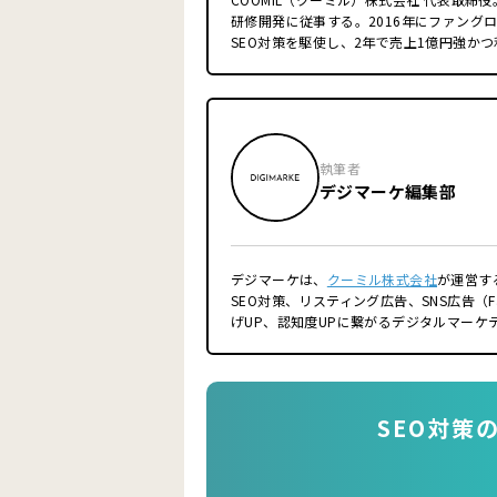
研修開発に従事する。2016年にファングロ
SEO対策を駆使し、2年で売上1億円強かつ
ネルのプロデュース・原稿制作・出演・撮
る(現在3万人越え)。IT業界だけでなく
「結果が出るマーケティング施策」をご提
く「事業規模の拡大を目指す」ことがクー
■経歴
執筆者
2014年 東京薬科大学大学院終了
デジマーケ編集部
2014年 第一三共株式会社
2016年 ファングロウス株式会社 創業
2019年 一般社団法人スーパースカルプ発
2021年 ファングロウス株式会社 株式譲渡
デジマーケは、
クーミル株式会社
が運営す
2021年クーミル株式会社 創業
SEO対策、リスティング広告、SNS広告（Fa
■得意領域
げUP、認知度UPに繋がるデジタルマーケ
SEO対策
コンテンツマーケティング
リスティング広告
オウンドメディア運用
フランチャイズ加盟店開発、集客
SEO対策
■保有資格
Google アナリティクス認定資格（GAIQ）
Google 広告検索認定資格