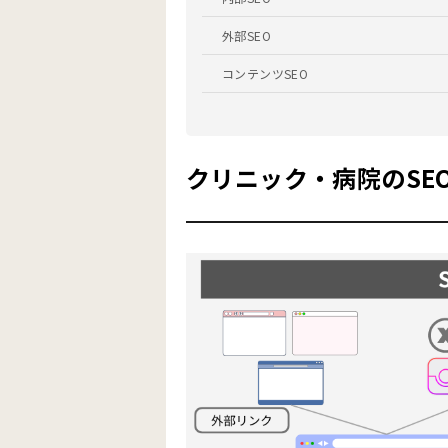
外部SEO
コンテンツSEO
【SEO対策の事例紹介】クリニック・病院
人間ドックに強みを持つ病院のSEO対策
クリニック・病院のSE
クリニックのSEO対策の方法とポイント
E-E-A-Tの担保
適切なキーワード選定を行う
複数の競合サイトを分析する
ユーザーのニーズに沿ったコンテンツを
公開したコンテンツのアクセス解析をす
クリニックのSEO対策をする上での注意点