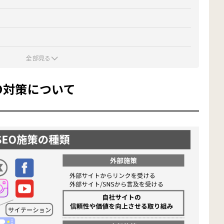
における成功事例
全部見る
事例
O対策について
作成する
る