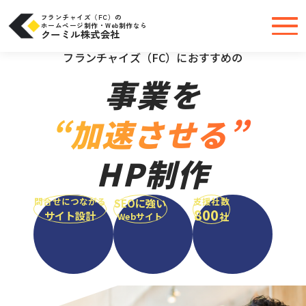
コ
ン
テ
フランチャイズ（FC）の
ン
ホームページ制作・Web制作なら
ツ
クーミル株式会社
へ
＼大手・中小問わず実績豊富だから安心／
ス
キ
フランチャイズ（FC）におすすめの
ッ
プ
事業を
“加速させる”
HP制作
問合せにつながる
支援社数
SEOに強い
800
サイト設計
社
Webサイト