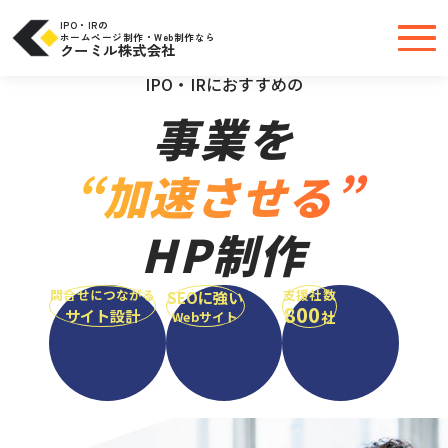
コ
ン
テ
IPO・IRの
ン
ホームページ制作・Web制作なら
ツ
クーミル株式会社
へ
＼大手・中小問わず実績豊富だから安心／
ス
キ
IPO・IRにおすすめの
ッ
プ
事業を
“加速させる”
HP制作
問合せにつながる
支援社数
SEOに強い
800
サイト設計
社
Webサイト