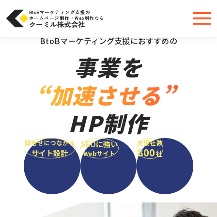
コ
ン
テ
BtoBマーケティング支援の
ン
ホームページ制作・Web制作なら
ツ
クーミル株式会社
へ
＼大手・中小問わず実績豊富だから安心／
ス
キ
BtoBマーケティング支援におすすめの
ッ
プ
事業を
“加速させる”
HP制作
問合せにつながる
支援社数
SEOに強い
800
サイト設計
社
Webサイト