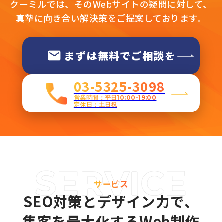
クーミルでは、そのWebサイトの疑問に対して、
真摯に向き合い解決策をご提案しております。
まずは無料でご相談を
03-5325-3098
営業時間：平日10:00-19:00
定休日：土日祝
サービス
SEO対策とデザイン力で、
集客を最大化するWeb制作