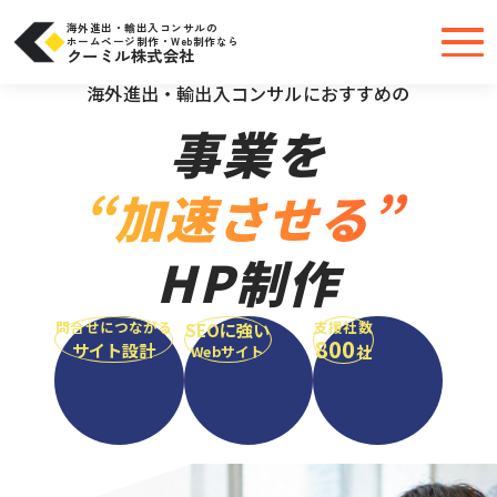
コ
ン
テ
海外進出・輸出入コンサルの
ン
ホームページ制作・Web制作なら
ツ
クーミル株式会社
へ
＼大手・中小問わず実績豊富だから安心／
ス
キ
海外進出・輸出入コンサルにおすすめの
ッ
プ
事業を
“加速させる”
HP制作
問合せにつながる
支援社数
SEOに強い
800
サイト設計
社
Webサイト