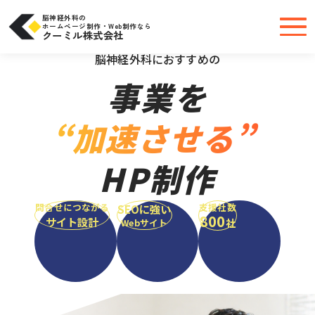
コ
ン
テ
脳神経外科の
ン
ホームページ制作・Web制作なら
ツ
クーミル株式会社
へ
＼大手・中小問わず実績豊富だから安心／
ス
キ
脳神経外科におすすめの
ッ
プ
事業を
“加速させる”
HP制作
問合せにつながる
支援社数
SEOに強い
800
サイト設計
社
Webサイト