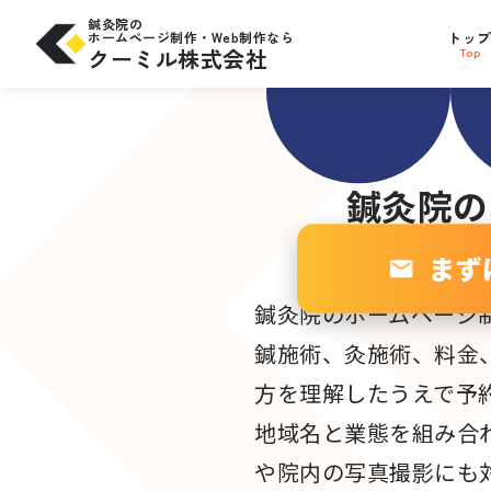
コ
問合せにつながる
SE
ン
鍼灸院の
テ
ホームページ制作・Web制作なら
トッ
サイト設計
ン
W
ツ
クーミル株式会社
Top
へ
ス
キ
ッ
プ
鍼灸院
の
まず
鍼灸院のホームページ
鍼施術、灸施術、料金
方を理解したうえで予
地域名と業態を組み合わ
や院内の写真撮影にも