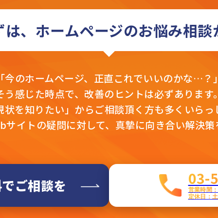
ずは、ホームページの
お悩み相談
「今のホームページ、
正直これでいいのかな…？
そう感じた時点で、
改善のヒントは必ずあります
現状を知りたい」から
ご相談頂く方も多くいらっ
ebサイトの疑問に対して、真摯に向き合い解決策
03-
料でご相談を
営業時間：平
定休日：