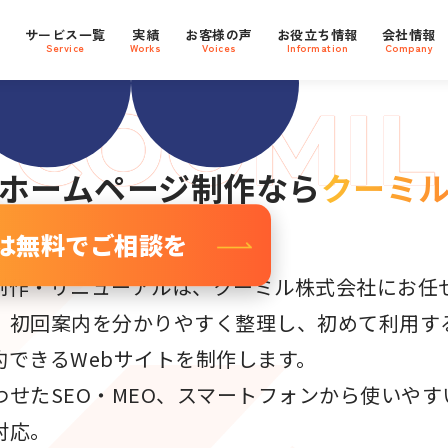
Oに強い
支援社数
800
プ
サービス一覧
実績
お客様の声
お役立ち情報
会社情報
社
ebサイト
Service
Works
Voices
Information
Company
ホームページ制作なら
クーミ
は無料でご相談を
制作・リニューアルは、クーミル株式会社にお任
、初回案内を分かりやすく整理し、初めて利用す
約できるWebサイトを制作します。
せたSEO・MEO、スマートフォンから使いや
対応。