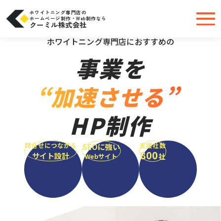
コ
ン
テ
ホワイトニング専門店の
ン
ホームページ制作・Web制作なら
ツ
クーミル株式会社
へ
＼大手・中小問わず実績豊富だから安心／
ス
キ
ホワイトニング専門店におすすめの
ッ
プ
事業を
“加速させる”
HP制作
問合せにつながる
支援社数
SEOに強い
800
サイト設計
社
Webサイト