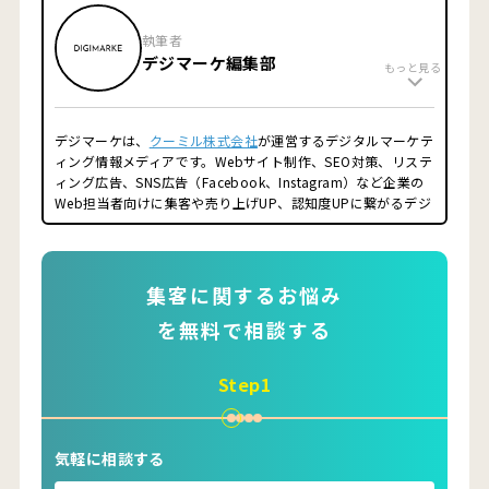
影・編集の全てを自ら行い、運営10ヶ月で登録者数1万人突破
させる(現在3万人越え)。IT業界だけでなく実店舗経営の知見
執筆者
を活かし、クライアント様の課題の本質を捉えて、「結果が出
デジマーケ編集部
るマーケティング施策」をご提案致します。サイトを公開後も
もっと見る
運用をお任せ頂き、サイトだけでなく「事業規模の拡大を目指
す」ことがクーミルのモットーです。
■経歴
デジマーケは、
クーミル株式会社
が運営するデジタルマーケテ
2014年 東京薬科大学大学院終了
ィング情報メディアです。Webサイト制作、SEO対策、リステ
2014年 第一三共株式会社
ィング広告、SNS広告（Facebook、Instagram）など企業の
2016年 ファングロウス株式会社 創業
Web担当者向けに集客や売り上げUP、認知度UPに繋がるデジ
2019年 一般社団法人スーパースカルプ発毛協会（FC本部）
タルマーケティング情報を配信するメディアサイトです。
理事
2021年 ファングロウス株式会社 株式譲渡
2021年クーミル株式会社 創業
集客に関するお悩み
■得意領域
を無料で相談する
SEO対策
コンテンツマーケティング
リスティング広告
Step1
オウンドメディア運用
フランチャイズ加盟店開発、集客
■保有資格
気軽に相談する
Google アナリティクス認定資格（GAIQ）
Google 広告検索認定資格