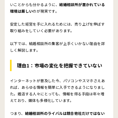
いことからも分かるように、
結婚相談所が置かれている
番外編：その他の集客方法について
環境は厳しい
のが現実です。
結婚相談所の集客を成功させるポイント
安定した経営を手に入れるためには、売り上げを伸ばす
ターゲットを明確にする
取り組みをしていく必要があります。
競合と差別化する
以下では、結婚相談所の集客が上手くいかない理由を詳
口コミ件数を増やす仕組みづくりをする
しく解説します。
まとめ
理由1：
市場の変化を把握できていない
インターネットが普及した今、パソコンやスマホさえあ
れば、あらゆる情報を簡単に入手できるようになりまし
た。婚活する人々にとっても、情報を得る手段は年々増
えており、媒体も多様化しています。
つまり、
結婚相談所のライバルは競合他社だけではない