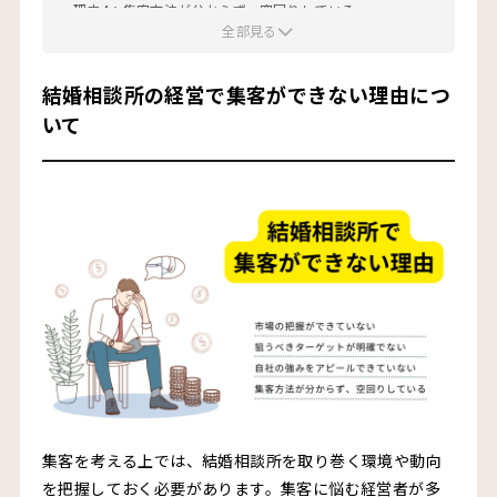
理由4：集客方法が分からず、空回りしている
全部見る
結婚相談所へのWeb集客に成功した事例をご紹介
結婚相談所の経営で集客ができない理由につ
【集客成功事例①】問い合わせ数が毎月5件→25件へ
いて
【集客成功事例②】オウンドメディア構築・運用でPV数・
予約数が急増
結婚相談所が行うべき効果的な集客方法とは？
集客方法1：ホームページ・ブログ
集客方法2：ランディングページ（LP）・広告運用
集客方法3：SNS（YouTube、X、Instagram）
集客方法4：オウンドメディアの構築
集客方法5：婚活パーティー・お見合いイベント・婚活セミ
ナーの開催
集客を考える上では、結婚相談所を取り巻く環境や動向
集客方法6：口コミや紹介
を把握しておく必要があります。集客に悩む経営者が多