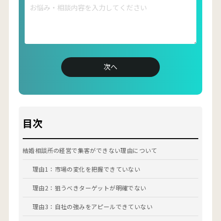
Google 広告ディスプレイ認定資格
Google 広告モバイル認定資格
■SNS
X（旧Twitter）：
https://twitter.com/ryosuke_coomil
YouTube：
https://www.youtube.com/@marketing_coomil
次へ
目次
結婚相談所の経営で集客ができない理由について
理由1：市場の変化を把握できていない
理由2：狙うべきターゲットが明確でない
理由3：自社の強みをアピールできていない