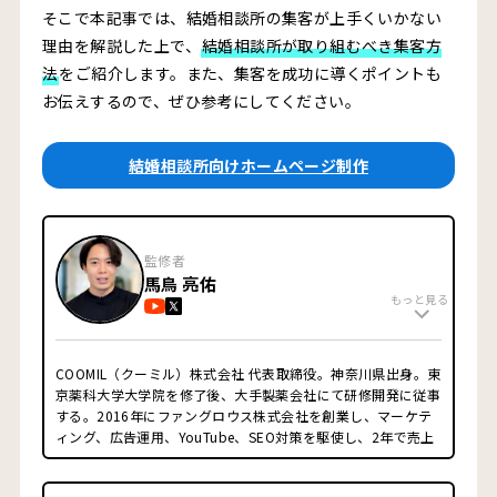
そこで本記事では、結婚相談所の集客が上手くいかない
理由を解説した上で、
結婚相談所が取り組むべき集客方
法
をご紹介します。また、集客を成功に導くポイントも
お伝えするので、ぜひ参考にしてください。
結婚相談所向けホームページ制作
監修者
馬鳥 亮佑
もっと見る
COOMIL（クーミル）株式会社 代表取締役。神奈川県出身。東
京薬科大学大学院を修了後、大手製薬会社にて研修開発に従事
する。2016年にファングロウス株式会社を創業し、マーケテ
ィング、広告運用、YouTube、SEO対策を駆使し、2年で売上
1億円強かつ利益率40%強の会社へとグロースさせ、株式譲
渡。YouTubeチャンネルのプロデュース・原稿制作・出演・撮