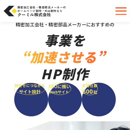
コ
ン
テ
精密加工会社・精密部品メーカーの
ン
ホームページ制作・Web制作なら
ツ
クーミル株式会社
へ
＼大手・中小問わず実績豊富だから安心／
ス
キ
精密加工会社・精密部品メーカーにおすすめの
ッ
プ
事業を
“加速させる”
HP制作
問合せにつながる
支援社数
SEOに強い
800
サイト設計
社
Webサイト