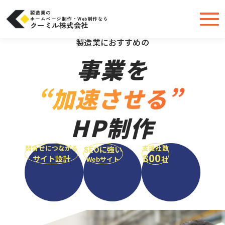
コ
ン
テ
製造業の
ン
ホームページ制作・Web制作なら
ツ
クーミル株式会社
へ
＼大手・中小問わず実績豊富だから安心／
ス
キ
製造業におすすめの
ッ
プ
事業を
“加速させる”
HP制作
問合せにつながる
支援社数
SEOに強い
800
サイト設計
社
Webサイト