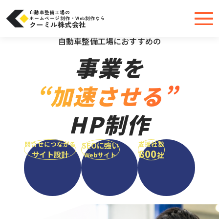
コ
ン
テ
自動車整備工場の
ン
ホームページ制作・Web制作なら
ツ
クーミル株式会社
へ
＼大手・中小問わず実績豊富だから安心／
ス
キ
自動車整備工場におすすめの
ッ
プ
事業を
“加速させる”
HP制作
問合せにつながる
支援社数
SEOに強い
800
サイト設計
社
Webサイト