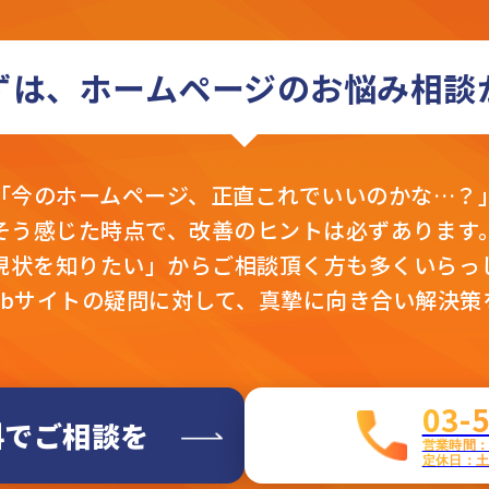
ずは、ホームページの
お悩み相談
「今のホームページ、
正直これでいいのかな…？
そう感じた時点で、
改善のヒントは必ずあります
現状を知りたい」から
ご相談頂く方も多くいらっ
ebサイトの疑問に対して、真摯に向き合い解決策
03-
料でご相談を
営業時間：平
定休日：