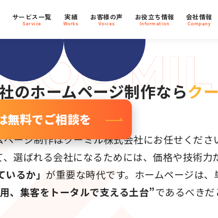
Oに強い
支援社数
800
プ
サービス一覧
実績
お客様の声
お役立ち情報
会社情報
社
ebサイト
Service
Works
Voices
Information
Company
社
のホームページ制作なら
ク
は無料でご相談を
ムページ制作はクーミル株式会社にお任せくださ
て、選ばれる会社になるためには、価格や技術力
ているか」
が重要な時代です。ホームページは、
採用、集客をトータルで支える土台”
であるべきだ