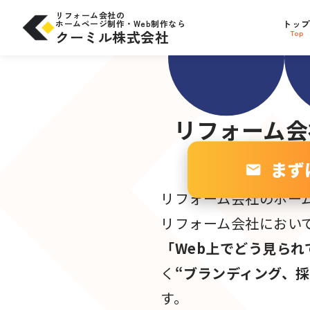
コ
問合せにつながる
SE
ン
リフォーム会社の
テ
ホームページ制作・Web制作なら
トッ
サイト設計
ン
W
ツ
クーミル株式会社
Top
へ
ス
キ
ッ
プ
リフォーム会
まず
リフォーム会社のホー
リフォーム会社におい
「Web上でどう見られ
く
“ブランディング、
す。