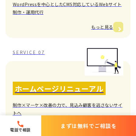
WordPressを中心としたCMS対応しているWebサイト
制作・運用代行
もっと見る
SERVICE 07
ホームページリニューアル
制作×マーケ×改善の力で、見込み顧客を逃さないサイ
トへ
まずは無料でご相談を
もっと見る
電話で相談