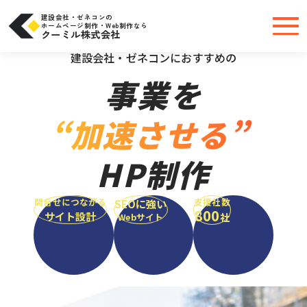
コ
ン
テ
建設会社・ゼネコンの
ン
ホームページ制作・Web制作なら
ツ
クーミル株式会社
へ
＼大手・中小問わず実績豊富だから安心／
ス
キ
建設会社・ゼネコンにおすすめの
ッ
プ
事業を
“加速させる”
HP制作
問合せにつながる
支援社数
SEOに強い
800
サイト設計
社
Webサイト