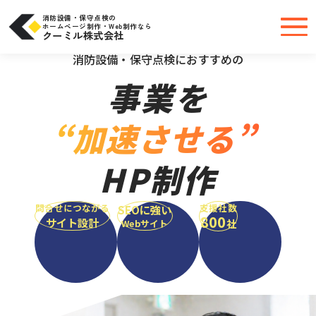
コ
ン
テ
消防設備・保守点検の
ン
ホームページ制作・Web制作なら
ツ
クーミル株式会社
へ
＼大手・中小問わず実績豊富だから安心／
ス
キ
消防設備・保守点検におすすめの
ッ
プ
事業を
“加速させる”
HP制作
問合せにつながる
支援社数
SEOに強い
800
サイト設計
社
Webサイト