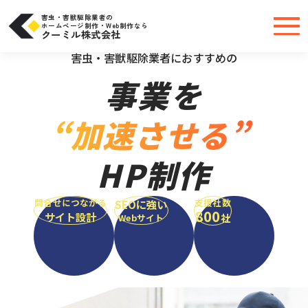
コ
ン
テ
害虫・害獣駆除業者の
ン
ホームページ制作・Web制作なら
ツ
クーミル株式会社
へ
＼大手・中小問わず実績豊富だから安心／
ス
キ
害虫・害獣駆除業者におすすめの
ッ
プ
事業を
“加速させる”
HP制作
問合せにつながる
支援社数
SEOに強い
800
サイト設計
社
Webサイト