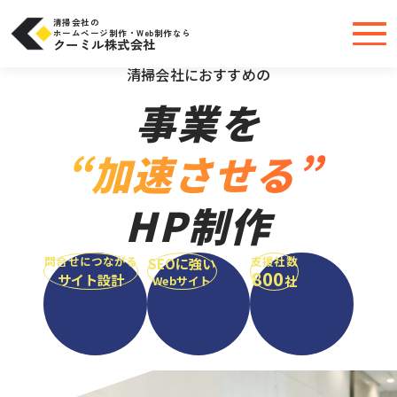
コ
ン
テ
清掃会社の
ン
ホームページ制作・Web制作なら
ツ
クーミル株式会社
へ
＼大手・中小問わず実績豊富だから安心／
ス
キ
清掃会社におすすめの
ッ
プ
事業を
“加速させる”
HP制作
問合せにつながる
支援社数
SEOに強い
800
サイト設計
社
Webサイト