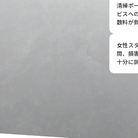
清掃ポ
ビスへ
数料が
女性ス
問、損
十分に