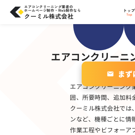
コ
問合せにつながる
SE
ン
エアコンクリーニング業者の
テ
ホームページ制作・Web制作なら
トッ
サイト設計
ン
W
ツ
クーミル株式会社
Top
へ
ス
キ
ッ
プ
エアコンクリーニ
まず
エアコンクリーニング
囲、所要時間、追加料
クーミル株式会社では
ンなど、機種ごとに情
作業工程やビフォーア