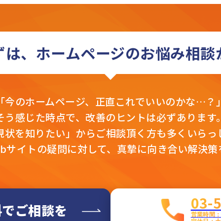
ずは、ホームページの
お悩み相談
「今のホームページ、
正直これでいいのかな…？
そう感じた時点で、
改善のヒントは必ずあります
現状を知りたい」から
ご相談頂く方も多くいらっ
ebサイトの疑問に対して、真摯に向き合い解決策
03-
料でご相談を
営業時間：平