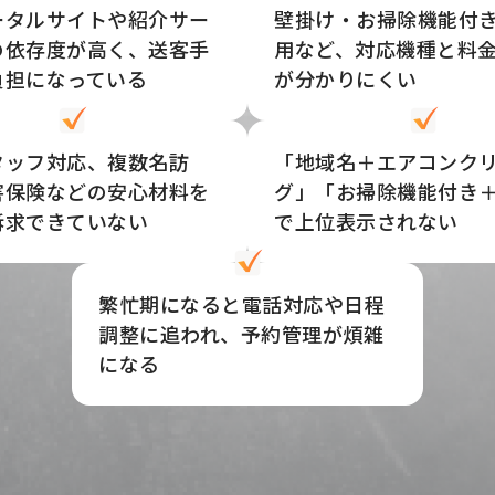
ータルサイトや紹介サー
壁掛け・お掃除機能付
の依存度が高く、送客手
用など、対応機種と料
負担になっている
が分かりにくい
タッフ対応、複数名訪
「地域名＋エアコンク
害保険などの安心材料を
グ」「お掃除機能付き
訴求できていない
で上位表示されない
繁忙期になると電話対応や日程
調整に追われ、予約管理が煩雑
になる