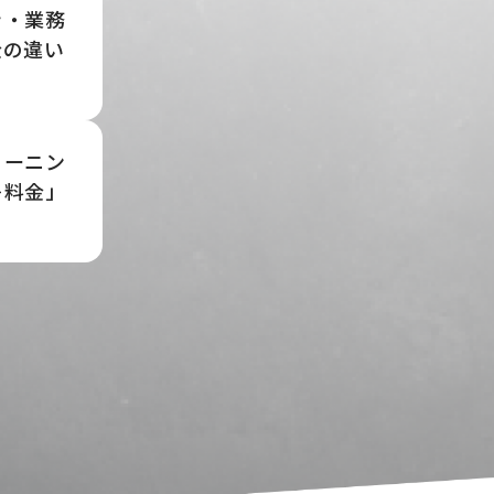
き・業務
金の違い
リーニン
＋料金」