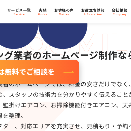
Oに強い
支援社数
800
プ
サービス一覧
実績
お客様の声
お役立ち情報
会社情報
社
ebサイト
Service
Works
Voices
Information
Company
ング業者
のホームページ制作な
は無料でご相談を
業者のホームページでは、料金の安さだけでなく
金、スタッフの技術力を分かりやすく伝えること
、壁掛けエアコン、お掃除機能付きエアコン、天
報を整理。
フター、対応エリアを充実させ、見積もり・予約