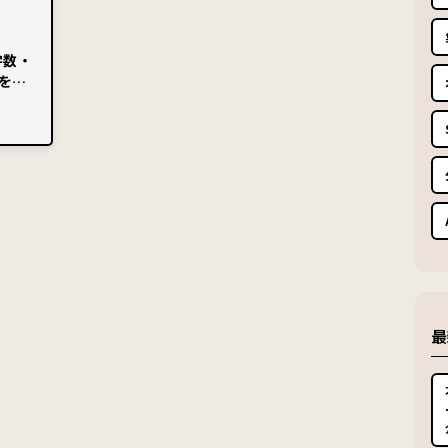
字数・
法を解
最