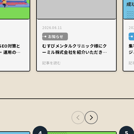
2026.06.11
20
お知らせ
SEO対策と
むすびメンタルクリニック様にク
集
・運用のコ
ーミル株式会社を紹介いただきま
ジ
した。
記事を読む
記
4
5