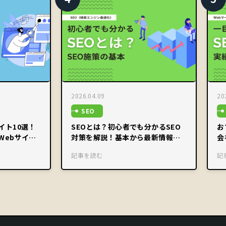
2026.04.09
20
SEO
イト10選！
SEOとは？初心者でも分かるSEO
お
Webサイト
対策を解説！基本から最新情報ま
会
で【動画付き】
な
記事を読む
記