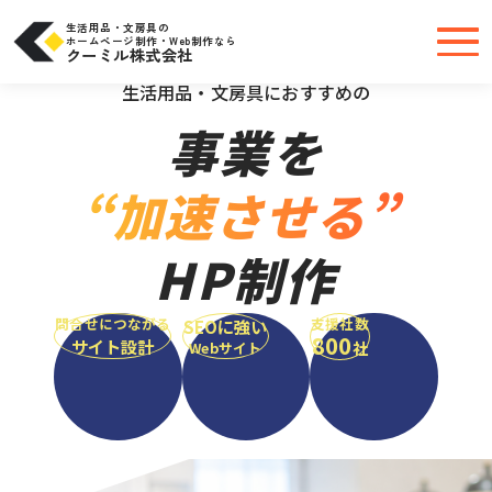
コ
ン
テ
生活用品・文房具の
ン
ホームページ制作・Web制作なら
ツ
クーミル株式会社
へ
＼大手・中小問わず実績豊富だから安心／
ス
キ
生活用品・文房具におすすめの
ッ
プ
事業を
“加速させる”
HP制作
問合せにつながる
支援社数
SEOに強い
800
サイト設計
社
Webサイト