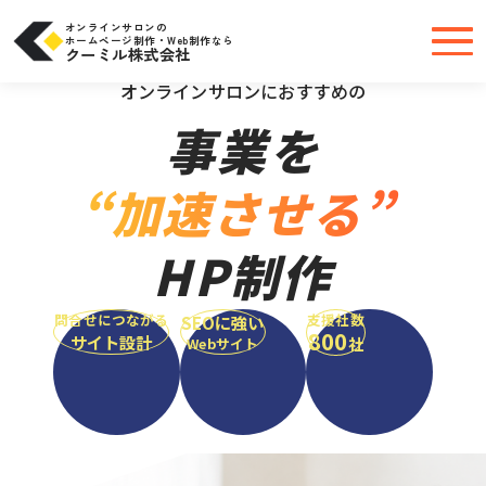
コ
ン
テ
オンラインサロンの
ン
ホームページ制作・Web制作なら
ツ
クーミル株式会社
へ
＼大手・中小問わず実績豊富だから安心／
ス
キ
オンラインサロンにおすすめの
ッ
プ
事業を
“加速させる”
HP制作
問合せにつながる
支援社数
SEOに強い
800
サイト設計
社
Webサイト