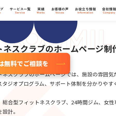
Oに強い
支援社数
800
プ
サービス一覧
実績
お客様の声
お役立ち情報
会社情報
社
ebサイト
p
Service
Works
Voices
Information
Company
トネスクラブ
のホームページ制
は無料でご相談を
トネスクラブのホームページでは、施設の雰囲気
スタジオプログラム、サポート体制を分かりやす
、総合型フィットネスクラブ、24時間ジム、女性
を設計。