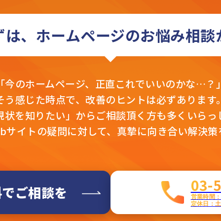
ずは、ホームページの
お悩み相談
「今のホームページ、
正直これでいいのかな…？
そう感じた時点で、
改善のヒントは必ずあります
現状を知りたい」から
ご相談頂く方も多くいらっ
ebサイトの疑問に対して、真摯に向き合い解決策
03-
料でご相談を
営業時間：平
定休日：