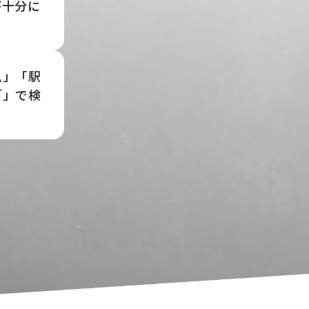
が十分に
ム」「駅
ブ」で検