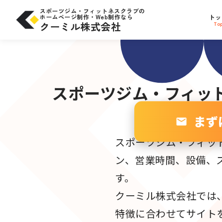
コ
問合せにつながる
SE
ン
スポーツジム・フィットネスクラブの
テ
ホームページ制作・Web制作なら
トッ
サイト設計
ン
W
ツ
クーミル株式会社
To
へ
ス
キ
ッ
プ
スポーツジム・フィッ
まず
スポーツジム・フィッ
ン、営業時間、設備、
す。
クーミル株式会社では
特徴に合わせてサイト