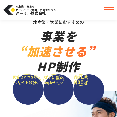
コ
ン
テ
水産業・漁業の
ン
ホームページ制作・Web制作なら
ツ
クーミル株式会社
へ
＼大手・中小問わず実績豊富だから安心／
ス
キ
水産業・漁業におすすめの
ッ
プ
事業を
“加速させる”
HP制作
問合せにつながる
支援社数
SEOに強い
800
サイト設計
社
Webサイト