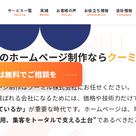
Oに強い
支援社数
800
プ
サービス一覧
実績
お客様の声
お役立ち情報
会社情報
社
ebサイト
Service
Works
Voices
Information
Company
のホームページ制作なら
クー
は無料でご相談を
ージ制作はクーミル株式会社にお任せください。
選ばれる会社になるためには、価格や技術力だけ
ているか」
が重要な時代です。ホームページは、
採用、集客をトータルで支える土台”
であるべきだ