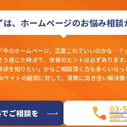
ずは、ホームページの
お悩み相談
「今のホームページ、
正直これでいいのかな…？
そう感じた時点で、
改善のヒントは必ずあります
現状を知りたい」から
ご相談頂く方も多くいらっ
ebサイトの疑問に対して、真摯に向き合い解決策
03-
料でご相談を
営業時間：平
定休日：