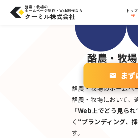
コ
問合せにつながる
SE
ン
酪農・牧場の
テ
ホームページ制作・Web制作なら
トッ
サイト設計
ン
W
ツ
クーミル株式会社
Top
へ
ス
キ
ッ
プ
酪農・牧場
まず
酪農・牧場のホームペ
酪農・牧場において、
「Web上でどう見られ
く
“ブランディング、
す。