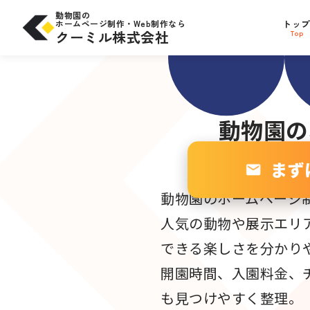
コ
問合せにつながる
SE
ン
動物園の
テ
ホームページ制作・Web制作なら
トッ
サイト設計
ン
W
ツ
クーミル株式会社
Top
へ
ス
キ
ッ
プ
動物園
の
まず
動物園のホームページ
人気の動物や展示エリ
できる楽しさを分かり
開園時間、入園料金、
も見つけやすく整理。