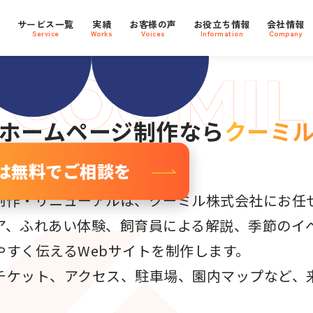
Oに強い
支援社数
800
プ
サービス一覧
実績
お客様の声
お役立ち情報
会社情報
社
ebサイト
Service
Works
Voices
Information
Company
ホームページ制作なら
クーミ
は無料でご相談を
制作・リニューアルは、クーミル株式会社にお任
ア、ふれあい体験、飼育員による解説、季節のイ
やすく伝えるWebサイトを制作します。
チケット、アクセス、駐車場、園内マップなど、