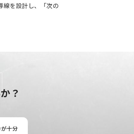
導線を設計し、「次の
んか？
力が十分