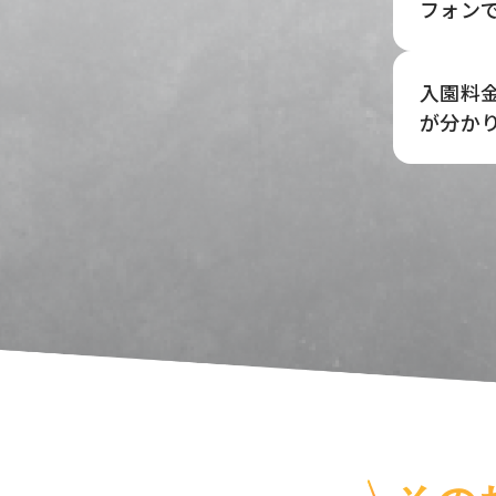
フォン
入園料
が分か