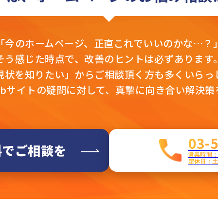
「今のホームページ、
正直これでいいのかな…？
そう感じた時点で、
改善のヒントは必ずあります
現状を知りたい」から
ご相談頂く方も多くいらっ
ebサイトの疑問に対して、真摯に向き合い解決策
03-
料でご相談を
営業時間：平
定休日：