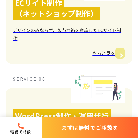
ECサイト制作
（ネットショップ制作）
デザインのみならず、販売経路を意識したECサイト制
作
もっと見る
SERVICE 06
WordPress制作・運用代行
まずは無料でご相談を
電話で相談
WordPressを中心としたCMS対応しているWebサイト