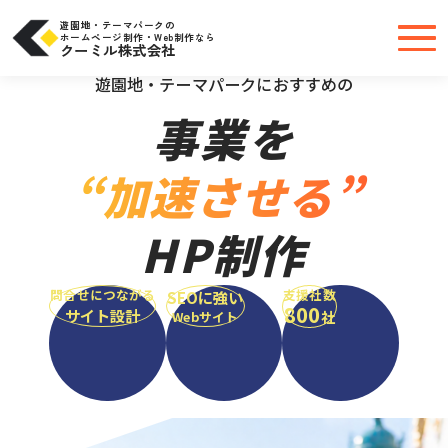
コ
ン
テ
遊園地・テーマパークの
ン
ホームページ制作・Web制作なら
ツ
クーミル株式会社
へ
＼大手・中小問わず実績豊富だから安心／
ス
キ
遊園地・テーマパークにおすすめの
ッ
プ
事業を
“加速させる”
HP制作
問合せにつながる
支援社数
SEOに強い
800
サイト設計
社
Webサイト