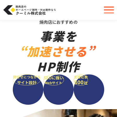
コ
ン
テ
焼肉店の
ン
ホームページ制作・Web制作なら
ツ
クーミル株式会社
へ
＼大手・中小問わず実績豊富だから安心／
ス
キ
焼肉店におすすめの
ッ
プ
事業を
“加速させる”
HP制作
問合せにつながる
支援社数
SEOに強い
800
サイト設計
社
Webサイト