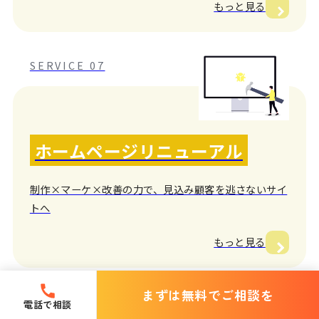
もっと見る
SERVICE 07
ホームページリニューアル
制作×マーケ×改善の力で、見込み顧客を逃さないサイ
トへ
もっと見る
まずは無料でご相談を
SERVICE 08
電話で相談