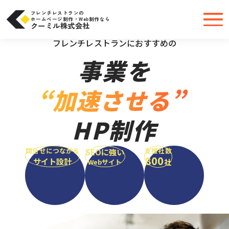
コ
ン
テ
フレンチレストランの
ン
ホームページ制作・Web制作なら
ツ
クーミル株式会社
へ
＼大手・中小問わず実績豊富だから安心／
ス
キ
フレンチレストランにおすすめの
ッ
プ
事業を
“加速させる”
HP制作
問合せにつながる
支援社数
SEOに強い
800
サイト設計
社
Webサイト