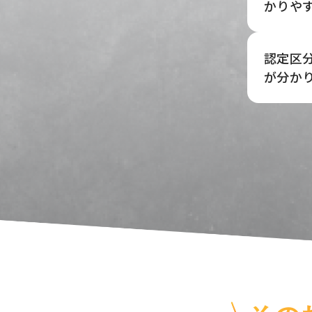
かりや
認定区
が分か