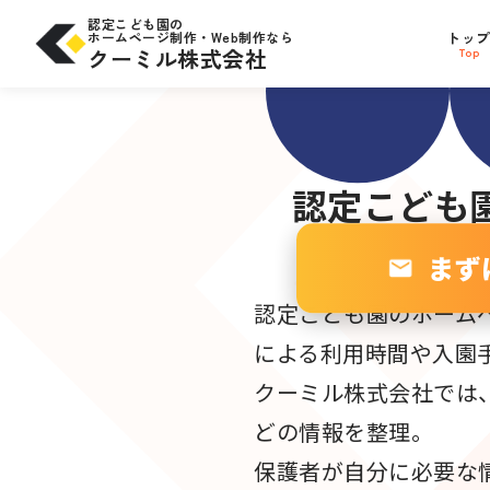
コ
問合せにつながる
SE
ン
認定こども園の
テ
ホームページ制作・Web制作なら
トッ
サイト設計
ン
W
ツ
クーミル株式会社
Top
へ
ス
キ
ッ
プ
認定こども
まず
認定こども園のホーム
による利用時間や入園
クーミル株式会社では
どの情報を整理。
保護者が自分に必要な