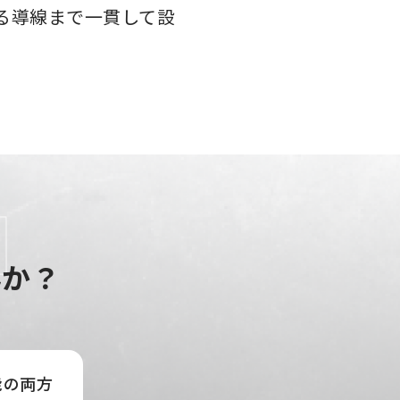
る導線まで一貫して設
んか？
能の両方