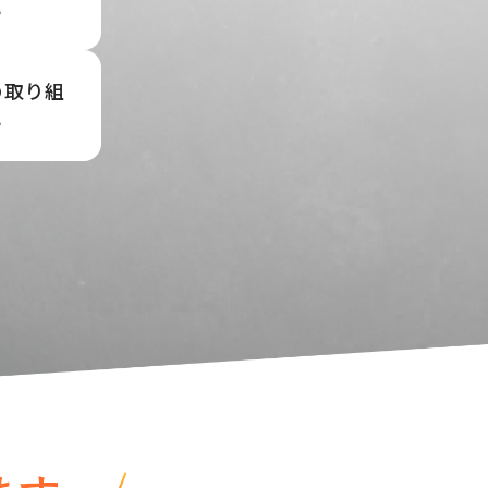
い
の取り組
い