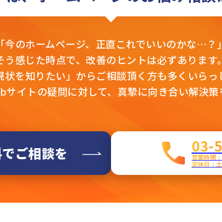
「今のホームページ、
正直これでいいのかな…？
そう感じた時点で、
改善のヒントは必ずあります
現状を知りたい」から
ご相談頂く方も多くいらっ
ebサイトの疑問に対して、真摯に向き合い解決策
03-
料でご相談を
営業時間：平
定休日：