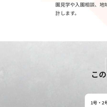
園見学や入園相談、地
計します。
この
1号・2