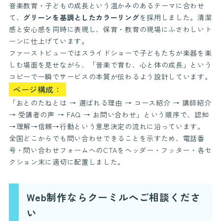
音楽教育・子どもの成長という温かみのあるテーマに合わせ
て、
グリーンを基調としたカラーリング
を採用しました。清潔
感と安心感を同時に表現し、保育・教育の現場にふさわしいト
ーンに仕上げています。
ファーストビューではスライドショーで子どもたちが楽器を楽
しむ場面を見せながら、「音楽で育む、心と体の成長」という
コピーで一瞬でサービスの本質が伝わるよう設計しています。
ページ構成：
「おとのたねとは → 選ばれる理由 → コース紹介 → 講師紹介
→ 受講者の声 → FAQ → お問い合わせ」という順序で、認知
→理解→信頼→行動という意思決定の流れに沿っています。
全国どこからでも問い合わせできることを示すため、電話番
号・問い合わせフォームへのCTAをヘッダー・フッター・各セ
クション末に適切に配置しました。
Web制作ならクーミルへご相談くださ
い