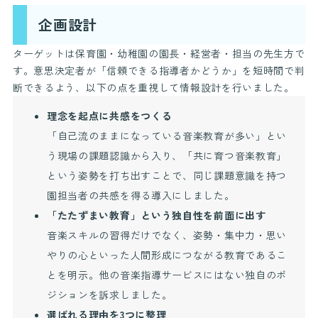
企画設計
ターゲットは保育園・幼稚園の園長・経営者・担当の先生方で
す。意思決定者が「信頼できる指導者かどうか」を短時間で判
断できるよう、以下の点を重視して情報設計を行いました。
理念を起点に共感をつくる
「自己流のままになっている音楽教育が多い」とい
う現場の課題認識から入り、「共に育つ音楽教育」
という姿勢を打ち出すことで、同じ課題意識を持つ
園担当者の共感を得る導入にしました。
「たたずまい教育」という独自性を前面に出す
音楽スキルの習得だけでなく、姿勢・集中力・思い
やりの心といった人間形成につながる教育であるこ
とを明示。他の音楽指導サービスにはない独自のポ
ジションを訴求しました。
選ばれる理由を3つに整理