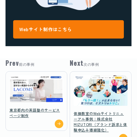
Webサイト制作はこちら
Prev
Next
前の事例
次の事例
東京都内の英語塾のサービス
体操教室のWebサイトリニュ
ページ制作
ーアル事例：株式会社
MIZUTORI（ブランド訴求と体
験申込み導線強化）