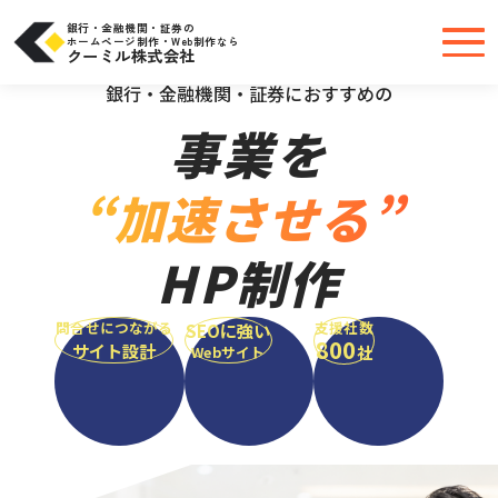
コ
ン
テ
銀行・金融機関・証券の
ン
ホームページ制作・Web制作なら
ツ
クーミル株式会社
へ
＼大手・中小問わず実績豊富だから安心／
ス
キ
銀行・金融機関・証券におすすめの
ッ
プ
事業を
“加速させる”
HP制作
問合せにつながる
支援社数
SEOに強い
800
サイト設計
社
Webサイト