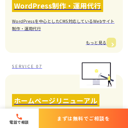
WordPress制作・運用代行
WordPressを中心としたCMS対応しているWebサイト
制作・運用代行
もっと見る
SERVICE 07
ホームページリニューアル
制作×マーケ×改善の力で、見込み顧客を逃さないサイ
まずは無料でご相談を
電話で相談
トへ