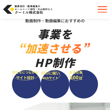
コ
ン
テ
動画制作・動画編集の
ン
ホームページ制作・Web制作なら
ツ
クーミル株式会社
へ
＼大手・中小問わず実績豊富だから安心／
ス
キ
動画制作・動画編集におすすめの
ッ
プ
事業を
“加速させる”
HP制作
問合せにつながる
支援社数
SEOに強い
800
サイト設計
社
Webサイト