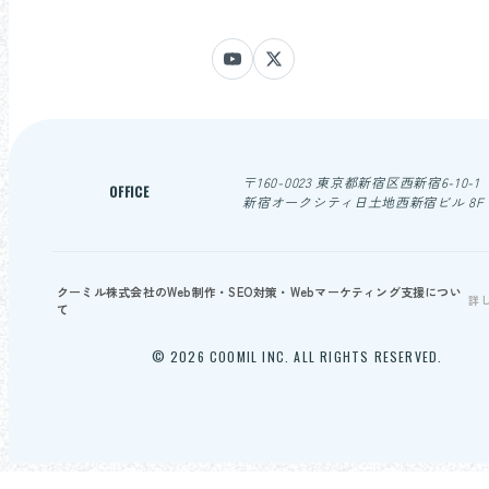
〒160-0023 東京都新宿区西新宿6-10-1
OFFICE
新宿オークシティ日土地西新宿ビル 8F
クーミル株式会社のWeb制作・SEO対策・Webマーケティング支援につい
詳
て
© 2026 COOMIL INC. ALL RIGHTS RESERVED.