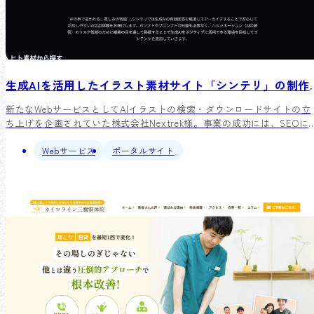
生成AIを活用したイラスト
新たなWebサービスとしてAIイラストの検索・ダウンロードサイトの立
ち上げを企画されていた株式会社Nextrek様。事業の成功には、SEOに
る集客と、それを支える高い技術力が不可欠とのご判断から、弊社にご
相談をいただきました。弊社はサイトの企画・開発に留まらず、インフ
Webサービス
ポータルサイト
ラ設計から広告収益化の戦略までをご提案。リリース直後から多くの自
然流入を獲得し、わずか3ヶ月で想定を大幅に上回るトラフィックを記
録。その後も成長を続け、現在では非常に大規模なアクセスを集めるサ
イトへと飛躍しています。