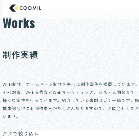
コ
東京のホームページ制作/Web制作会社 クー
ン
Works
テ
ン
ツ
へ
制作実績
ス
キ
ッ
プ
WEB制作、ホームページ制作を中心に制作事例を掲載しています
SEO対策、Web広告などWebマーケティング、システム開発まで
様々な案件を行っています。紹介している事例はごく一部です。
載事例も他にも制作事例がたくさんありますので、お問合せくだ
いませ。
タグで絞り込み