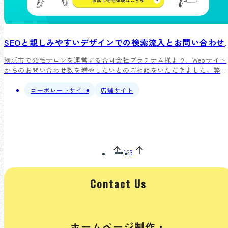
SEOと親しみやすいデザインでの検索流入
横浜市で発毛サロンを運営する合同会社プラチナム様より、Webサイト
からのお問い合わせ数を増やしたいとのご相談をいただきました。弊社
は、お悩みに寄り添う親しみやすいデザインと、コラム記事によるコン
テンツSEOを両軸でご提案・実施。結果として、毎月安定したお問い合
コーポレートサイト
店舗サイト
わせの獲得と、重要キーワードでの検索流入増を実現しました。
1
2
3
Contact Us
ホームページ制作・