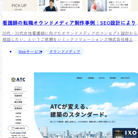
看護師の転職オウンドメディア制作事例｜S
20代・30代女性看護師に向けたオウンドメディアのコンセプト設計から
相談したい、というご依頼をシミックソリューションズ株式会社様より
いただきました。弊社は戦略設計からSEOライティング、デザインまで
をワンストップで担当。公開後、主要キーワードで多数1位を獲得し、
Webサービス
オウンドメディア
事全体の60%以上が検索1ページ目に表示されるメディアへと成長させ
した。