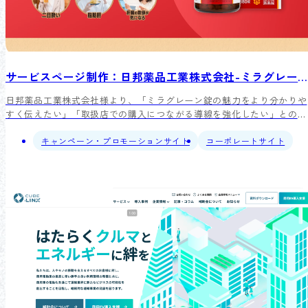
サービスページ制作：日邦薬品工業株式会社-ミラグレーン錠（第3類医薬品）
日邦薬品工業株式会社様より、「ミラグレーン錠の魅力をより分かりや
すく伝えたい」「取扱店での購入につながる導線を強化したい」とのご
相談をいただきました。飲み過ぎや二日酔い、肝数値など“肝臓”が気に
なる方に対して、商品特長（12の成分設計）や効能・効果、開発背景
キャンペーン・プロモーションサイト
コーポレートサイト
（ヒストリー）を丁寧に整理しながらも、迷わず「取扱店を探す」へ進
める特設ページをご提案・制作しました。