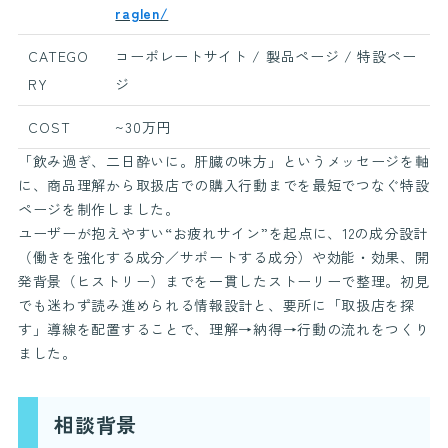
raglen/
CATEGO
コーポレートサイト / 製品ページ / 特設ペー
RY
ジ
COST
~30万円
「飲み過ぎ、二日酔いに。肝臓の味方」というメッセージを軸
に、商品理解から取扱店での購入行動までを最短でつなぐ特設
ページを制作しました。
ユーザーが抱えやすい“お疲れサイン”を起点に、12の成分設計
（働きを強化する成分／サポートする成分）や効能・効果、開
発背景（ヒストリー）までを一貫したストーリーで整理。初見
でも迷わず読み進められる情報設計と、要所に「取扱店を探
す」導線を配置することで、理解→納得→行動の流れをつくり
ました。
相談背景