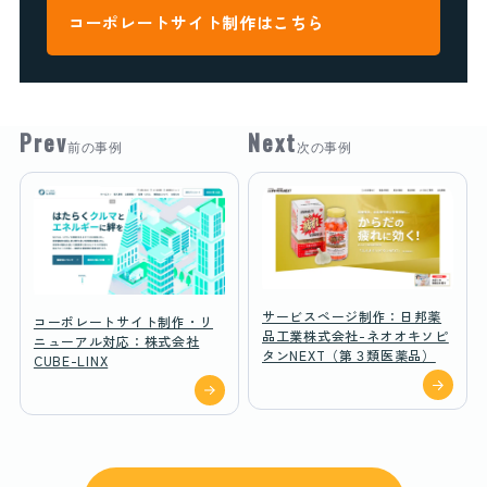
コーポレートサイト制作はこちら
Prev
Next
前の事例
次の事例
サービスページ制作：日邦薬
コーポレートサイト制作・リ
品工業株式会社-ネオオキソピ
ニューアル対応：株式会社
タンNEXT（第３類医薬品）
CUBE-LINX