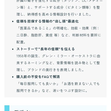
肝臓の働きを強化する成分（タウリン、DL-メチオニ
ン等）と、サポートする成分（ビタミン類等）を整
理し、納得感を高める情報設計を行いました。
信頼を担保する情報の“出し順”最適化
「医薬品であること」の明確化、効能・効果（例：
二日酔、脂肪肝、黄疸 等）など、判断材料を要所に
配置。
ストーリーで“長年の信頼”を伝える
1958年の誕生、グレン・ミラー・オーケストラに由
来するネーミングなど、背景情報を読み物として整
理し、ブランドの奥行きを表現しました。
購入前の不安をFAQで解消
「毎日服用しても良いか」「お酒を飲まない人でも
服用できるか」など、迷いをつぶす設計に。