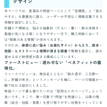
デザイン
本ページでは、医薬品の特設ページとして「信頼感」と「読み
やすさ」を最優先に据え、ユーザーが不安なく情報収集できる
体験を設計しました。
肝臓ケア領域は、悩みが抽象的（だるい・重い・飲み会続き・
数値が気になる等）になりやすい一方で、購入判断において
は“根拠のある情報”が求められます。
そのため、
体感に近い悩み（お疲れサイン）から入り、成分・
効能・ヒストリーへと理解が深まる順番
で情報を提示し、読み
進めるほど納得感が高まる構成にしています。
ファーストビュー：迷わせない「ベネフィットの直
球化」
ファーストビューは、商品名とともに「飲み過ぎ、二日酔い
に。肝臓の味方」というメッセージを軸に、ページの価値が一
瞬で伝わる設計にしました。
特設ページで最も避けたいのは「結局なにのページ？」という
迷いです。そこで、第一印象で“用途”を明確にし、以降の情
報（成分・効能・背景）を受け取りやすい状態をつくっていま