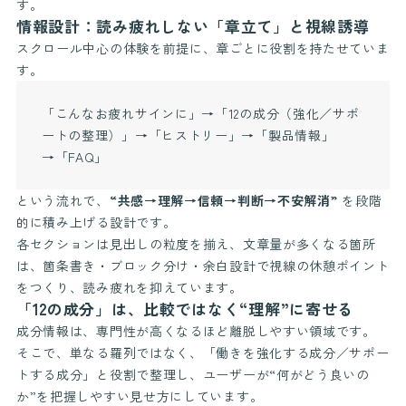
す。
情報設計：読み疲れしない「章立て」と視線誘導
スクロール中心の体験を前提に、章ごとに役割を持たせていま
す。
「こんなお疲れサインに」→「12の成分（強化／サポ
ートの整理）」→「ヒストリー」→「製品情報」
→「FAQ」
という流れで、
“共感→理解→信頼→判断→不安解消”
を段階
的に積み上げる設計です。
各セクションは見出しの粒度を揃え、文章量が多くなる箇所
は、箇条書き・ブロック分け・余白設計で視線の休憩ポイント
をつくり、読み疲れを抑えています。
「12の成分」は、比較ではなく“理解”に寄せる
成分情報は、専門性が高くなるほど離脱しやすい領域です。
そこで、単なる羅列ではなく、「働きを強化する成分／サポー
トする成分」と役割で整理し、ユーザーが“何がどう良いの
か”を把握しやすい見せ方にしています。