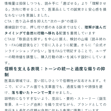
情報量は担保しつつも、読み手に「選ばせる」より「理解させ
る」方向に寄せることで、医薬品としての誠実さと安心感を損
なわないUIを意識しました。
CTA：売り込み感を抑えた“次の一歩”の提示
導線設計では、押し付け感のある訴求ではなく、
理解が進んだ
タイミングで自然に行動へ移れる
配置を重視しています
CTAは「取扱店を探す」を中心に据え、検討の山場（読み終わ
り・FAQ確認後など）で目に入るように配置。さらに「公式オ
ンラインショップがない」旨をFAQで明記することで、ユーザ
ーの期待値を調整し、購入行動の迷いを減らす設計にしていま
す。
信頼を支える表現：トーンの統一と過度な煽りの抑
制
医薬品領域では、言い回しひとつで信頼性が左右されます。そ
こで、ビジュアル面でも文章面でも、過度な煽りや誇張を避
け、
落ち着いたトーンで一貫
させました。
説明的になりすぎないよう、見出し・要約・ストーリー（誕生
背景、ネーミング由来）を織り交ぜながら、ブランドとしての
奥行きと長年の信頼が自然に伝わる表現に調整しています。