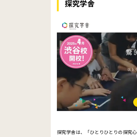
探究学舎
個別指導塾スタンダード
大手学習塾のホームページ3選
河合塾
早稲田アカデミー
学研教室
学習塾のホームページ制作におすすめのテン
Template Party
CLOUD TEMPLATE
Studio Store
学習塾のホームページ制作に求められる要
スマートフォンへの最適化
探究学舎は、「ひとりひとりの探究心