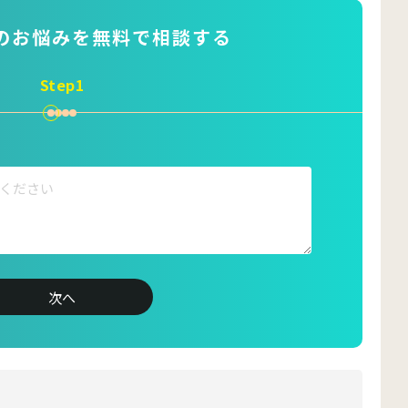
のお悩みを
無料で相談する
Step1
suke_coomil
marketing_coomil
次へ