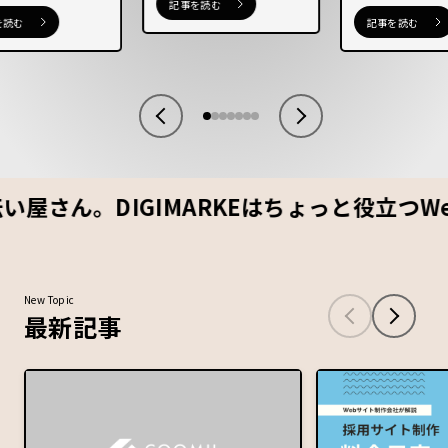
体的な対策を解説
付き】
策方法について
記事を読む
を読む
記事を読む
。DIGIMARKEはちょっと役立つWebノ
New Topic
最新記事