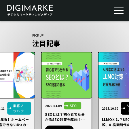
PICK UP
注目記事
集客ノ
SEO
A
2026.04.09
.11
2025.10.30
ウハウ
L
SEOとは？初心者でも分
25年版】ホームペー
かるSEO対策を解説！基
LLMOとは？SE
客できない8つの理
本から最新情報まで【動画
較、AI検索時代