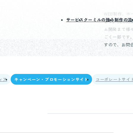
WEB制作、
社 クーミル株式会社
サービス
クーミルの強み
制作の流
ます。SEO対
ム開発まで様
ごく一部です
すので、お問
ィア
キャンペーン・プロモーションサイト
コーポレートサイ