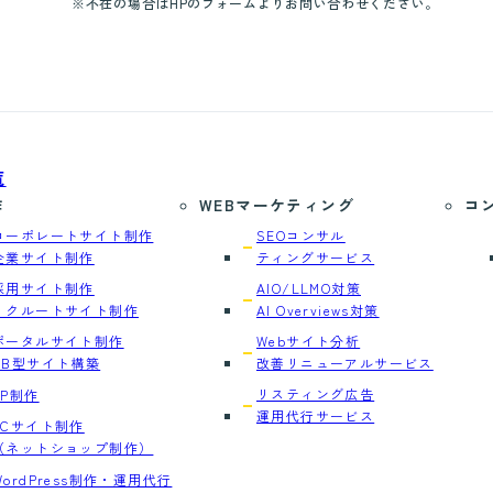
※不在の場合はHPのフォームよりお問い合わせください。
覧
作
WEBマーケティング
コ
コーポレートサイト制作
SEOコンサル
企業サイト制作
ティングサービス
採用サイト制作
AIO/LLMO対策
リクルートサイト制作
AI Overviews対策
ポータルサイト制作
Webサイト分析
DB型サイト構築
改善リニューアルサービス
リスティング広告
LP制作
運用代行サービス
ECサイト制作
（ネットショップ制作）
WordPress制作・運用代行