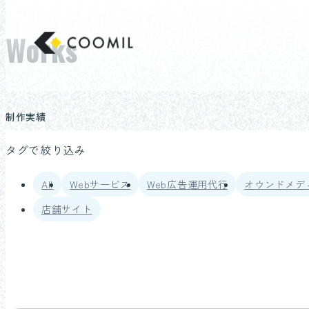
コ
ン
Works
東京のホームページ制作/Web制作会
テ
ン
ツ
へ
制作実績
ス
キ
タグで絞り込み
ッ
プ
All
Webサービス
Web広告運用代行
オウンドメデ
店舗サイト