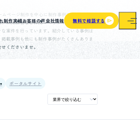
ホームページ制作を中心に制作事例を掲載してい
れ
制作実績
お客様の声
会社情報
無料で相談する
策、Web広告などWebマーケティング、システ
々な案件を行っています。紹介している事例は
。掲載事例も他にも制作事例がたくさんありま
合せくださいませ。
ト
ポータルサイト