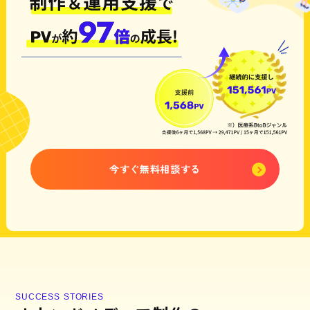
今すぐ無料相談する
S
U
C
C
E
S
S
S
T
O
R
I
E
S