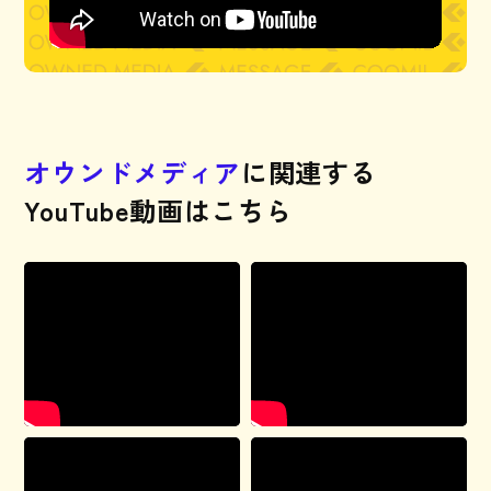
オ
ウ
ン
ド
メ
デ
ィ
ア
に
関
連
す
る
Y
o
u
T
u
b
e
動
画
は
こ
ち
ら