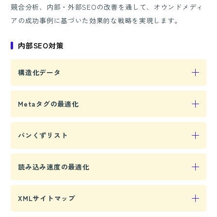
競合分析、内部・外部SEOの改善を通して、オウンドメディ
アの成功事例に基づいた効果的な戦略を実現します。
内部SEO対策
構造化データ
サイトの情報を検索エンジンがより理解しやすくす
Metaタグの最適化
るためのデータ構造化を行い、検索結果における視
認性とクリック率の向上を図ります。
メタディスクリプションやキーワードを適切に設定
パンくずリスト
することで、検索結果に表示される情報を最適化
し、クリック率の改善を目指します。
ユーザーがサイト内での位置を把握しやすくするナ
読み込み速度の最適化
ビゲーション機能を提供し、利便性とSEO効果を向
上させます。
ページの読み込み速度を改善することで、ユーザー
XMLサイトマップ
体験を向上させ、検索エンジンからの評価も高めま