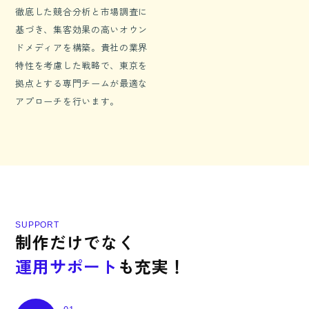
徹底した競合分析と市場調査に
基づき、集客効果の高いオウン
ドメディアを構築。貴社の業界
特性を考慮した戦略で、東京を
拠点とする専門チームが最適な
アプローチを行います。
S
U
P
P
O
R
T
制
作
だ
け
で
な
く
運
用
サ
ポ
ー
ト
も
充
実
！