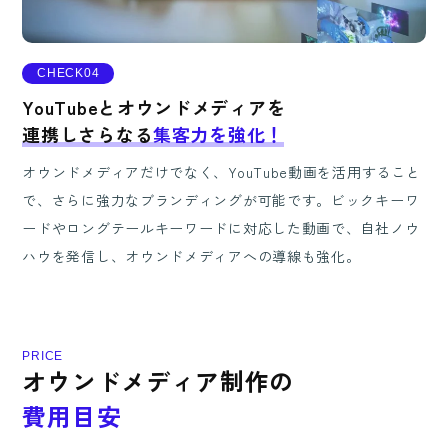
CHECK04
YouTubeとオウンドメディアを
連携しさらなる
集客力を強化！
オウンドメディアだけでなく、YouTube動画を活用すること
で、さらに強力なブランディングが可能です。ビックキーワ
ードやロングテールキーワードに対応した動画で、自社ノウ
ハウを発信し、オウンドメディアへの導線も強化。
P
R
I
C
E
オ
ウ
ン
ド
メ
デ
ィ
ア
制
作
の
費
用
目
安