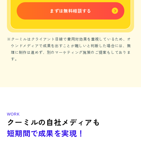
まずは無料相談する
※クーミルはクライアント目線で費用対効果を重視しているため、オ
ウンドメディアで成果を出すことが難しいと判断した場合には、無
理に制作は進めず、別のマーケティング施策のご提案もしておりま
す。
W
O
R
K
ク
ー
ミ
ル
の
自
社
メ
デ
ィ
ア
も
短
期
間
で
成
果
を
実
現
！