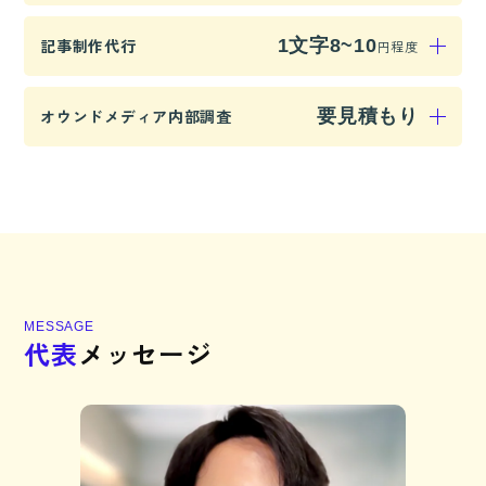
オウンドメディアの安定運用をサポートするための
記事制作代行
1文字8~10
円程度
保守管理サービスです。セキュリティ対策や定期的
なシステム更新、トラブル対応などを含め、月額
SEOを意識した記事制作を代行します。業界・ター
オウンドメディア内部調査
要見積もり
10,000円からご提供しています。
ゲットに合わせた高品質なコンテンツを、1文字あ
たり8〜10円程度でご提供。専門ライターによる執
サイトの構造やSEO対策状況を分析し、検索エンジ
筆も可能ですので、お気軽にご相談ください。
ンに評価されやすいサイトへ改善するための調査を
行います。詳細な内容や調査範囲によりお見積もり
いたしますので、まずはご相談ください。
M
E
S
S
A
G
E
代
表
メ
ッ
セ
ー
ジ