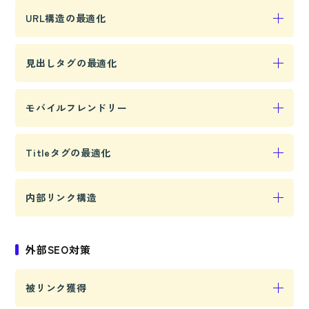
す。
サイト内のすべてのページを検索エンジンに通知す
URL構造の最適化
るための地図を作成し、効率的にクロールされるよ
うにサポートします。
わかりやすいURLを設定し、ユーザーと検索エンジ
見出しタグの最適化
ンの双方にとって見やすく、意味のある構造にしま
す。
コンテンツの階層を明確にし、H1やH2などの見出し
モバイルフレンドリー
タグを適切に配置することで、ユーザーと検索エン
ジンの双方に内容が伝わりやすくなります。
モバイル端末での閲覧に最適化することで、スマホ
Titleタグの最適化
ユーザーにも使いやすいサイトを提供し、SEO効果
を高めます。
ページの内容を正確に示すタイトルを設定し、検索
内部リンク構造
エンジンでのクリック率を向上させます。
関連ページへのリンクを適切に配置し、サイト内の
外部SEO対策
回遊性を向上させることで、ユーザー体験とSEO評
価を同時に向上させます。
被リンク獲得