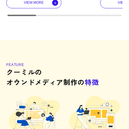
VIEW MORE
VIEW 
F
E
A
T
U
R
E
ク
ー
ミ
ル
の
オ
ウ
ン
ド
メ
デ
ィ
ア
制
作
の
特
徴