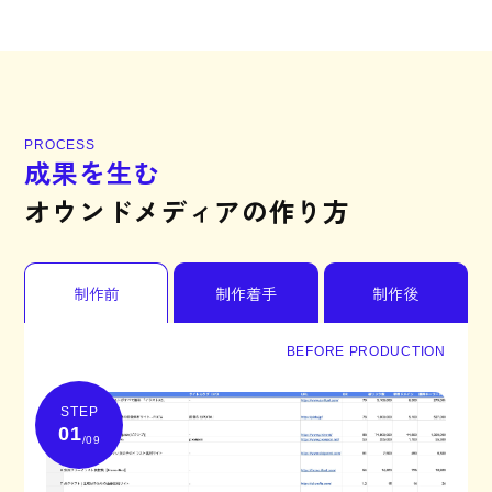
P
R
O
C
E
S
S
成
果
を
生
む
オ
ウ
ン
ド
メ
デ
ィ
ア
の
作
り
方
制作前
制作着手
制作後
BEFORE PRODUCTION
STEP
01
/09