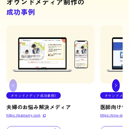
オ
ウ
ン
ド
メ
デ
ィ
ア
制
作
の
成
功
事
例
オウンドメディア成功事例1
オウンドメディ
夫婦のお悩み解決メディア
医師向け情
https://pamarry.com
https://one-doct