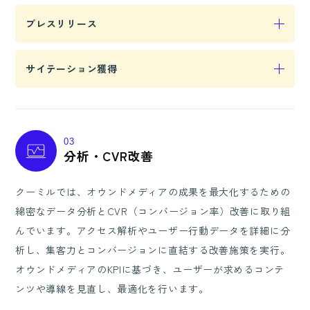
他サイトからのリンクを増やすことで、検索エンジ
プレスリリース
ンに対してサイトの信頼性と権威性をアピールし、
ランキングの向上を図ります。
新商品やイベントなどの情報を公開し、メディアや
サイテーション獲得
関連サイトからの注目を集めて、被リンクやアクセ
スを増加させます。
自社の名前や住所、電話番号などの情報が他のサイ
トで言及されることで、ローカルSEOの強化や検索
03
エンジンでの信頼性向上に寄与します。
分析・CVR改善
クーミルでは、オウンドメディアの成果を最大化するための
綿密なデータ分析とCVR（コンバージョン率）改善に取り組
んでいます。アクセス解析やユーザー行動データを詳細に分
析し、集客力とコンバージョンに直結する改善施策を実行。
オウンドメディアのKPIに基づき、ユーザーが求めるコンテ
ンツや導線を見直し、最適化を行います。