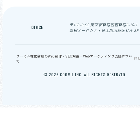
〒160-0023 東京都新宿区西新宿6-10-1
OFFICE
新宿オークシティ日土地西新宿ビル 8F
クーミル株式会社のWeb制作・SEO対策・Webマーケティング支援につい
詳
て
© 2026 COOMIL INC. ALL RIGHTS RESERVED.