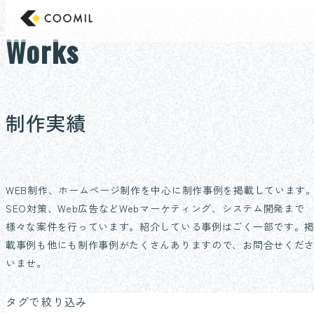
コ
東京のホームページ制作/Web制作会社 クー
ン
Works
テ
ン
ツ
へ
制作実績
ス
キ
ッ
プ
WEB制作、ホームページ制作を中心に制作事例を掲載しています
SEO対策、Web広告などWebマーケティング、システム開発まで
様々な案件を行っています。紹介している事例はごく一部です。
載事例も他にも制作事例がたくさんありますので、お問合せくだ
いませ。
タグで絞り込み