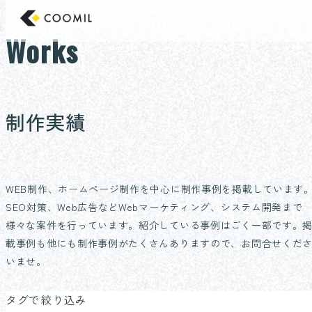
コ
東京のホームページ制作/Web制作会社 クー
ン
Works
テ
ン
ツ
へ
制作実績
ス
キ
ッ
プ
WEB制作、ホームページ制作を中心に制作事例を掲載しています
SEO対策、Web広告などWebマーケティング、システム開発まで
様々な案件を行っています。紹介している事例はごく一部です。
載事例も他にも制作事例がたくさんありますので、お問合せくだ
いませ。
タグで絞り込み