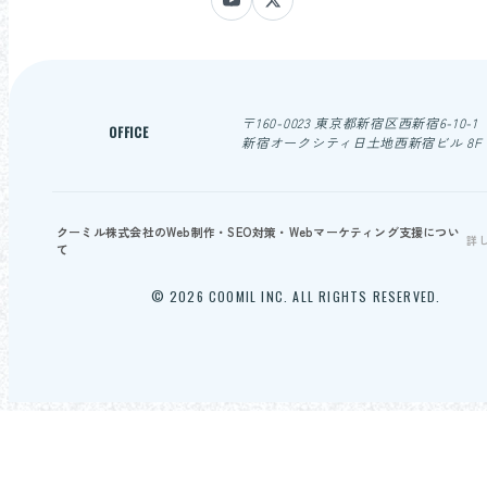
〒160-0023 東京都新宿区西新宿6-10-1
OFFICE
新宿オークシティ日土地西新宿ビル 8F
クーミル株式会社のWeb制作・SEO対策・Webマーケティング支援につい
詳
て
© 2026 COOMIL INC. ALL RIGHTS RESERVED.