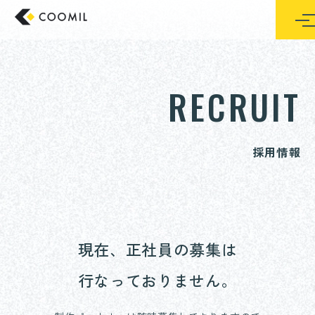
コ
ン
東京のホームページ制作/Web制作会社 クーミル株式会社
テ
ン
ツ
RECRUIT
へ
ス
キ
採用情報
ッ
プ
現在、正社員の募集は
行なっておりません。