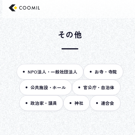
コ
東京のホームページ制作/Web制作会社 クー
ン
テ
ン
その他
ツ
へ
ス
キ
ッ
NPO法人・一般社団法人
お寺・寺院
プ
公共施設・ホール
官公庁・自治体
政治家・議員
神社
連合会