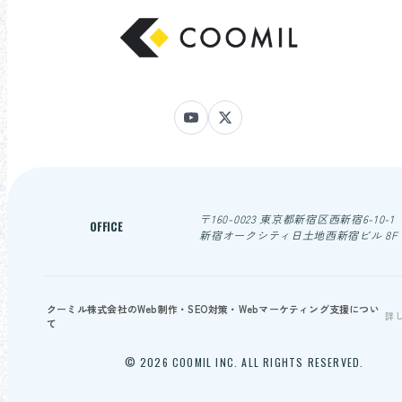
〒160-0023 東京都新宿区西新宿6-10-1
OFFICE
新宿オークシティ日土地西新宿ビル 8F
クーミル株式会社のWeb制作・SEO対策・Webマーケティング支援につい
詳
て
© 2026 COOMIL INC. ALL RIGHTS RESERVED.