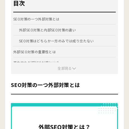
目次
SEO対策の一つ外部対策とは
外部SEO対策と内部SEO対策の違い
SEO対策はどちらか一方のみでは成り立たない
外部SEO対策の重要性とは
基本的な外部SEO対策とは？
全部見る
1.被リンクを獲得する
SEO対策の一つ外部対策とは
2.サイテーションを増やす
3.SNSを活用する
ペナルリティリスクがある外部SEO対策とは？
1.リンクファームやリンクスパムサイトからの被リンク
2.過剰な相互リンク