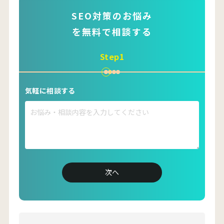
2021年 ファングロウス株式会社 株式譲渡
2021年クーミル株式会社 創業
SEO対策のお悩み
■得意領域
を無料で相談する
SEO対策
コンテンツマーケティング
リスティング広告
Step1
オウンドメディア運用
フランチャイズ加盟店開発、集客
■保有資格
気軽に相談する
Google アナリティクス認定資格（GAIQ）
Google 広告検索認定資格
Google 広告ディスプレイ認定資格
Google 広告モバイル認定資格
■SNS
X（旧Twitter）：
https://twitter.com/ryosuke_coomil
YouTube：
https://www.youtube.com/@marketing_coomil
次へ