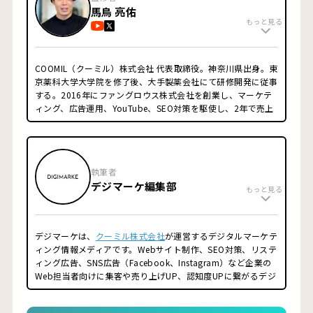
馬鳥 亮佑
もっと見る
COOMIL（クーミル）株式会社 代表取締役。神奈川県出身。東
京薬科大学大学院を修了後、大手製薬会社にて研修開発に従事
する。2016年にファングロウス株式会社を創業し、マーケテ
ィング、広告運用、YouTube、SEO対策を駆使し、2年で売上
1億円強かつ利益率40%強の会社へとグロースさせ、株式譲
渡。YouTubeチャンネルのプロデュース・原稿制作・出演・撮
影・編集の全てを自ら行い、運営10ヶ月で登録者数1万人突破
させる(現在3万人越え)。IT業界だけでなく実店舗経営の知見
執筆者
を活かし、クライアント様の課題の本質を捉えて、「結果が出
デジマーケ編集部
るマーケティング施策」をご提案致します。サイトを公開後も
もっと見る
運用をお任せ頂き、サイトだけでなく「事業規模の拡大を目指
す」ことがクーミルのモットーです。
■経歴
デジマーケは、
クーミル株式会社
が運営するデジタルマーケテ
2014年 東京薬科大学大学院終了
ィング情報メディアです。Webサイト制作、SEO対策、リステ
2014年 第一三共株式会社
ィング広告、SNS広告（Facebook、Instagram）など企業の
2016年 ファングロウス株式会社 創業
Web担当者向けに集客や売り上げUP、認知度UPに繋がるデジ
2019年 一般社団法人スーパースカルプ発毛協会（FC本部）
タルマーケティング情報を配信するメディアサイトです。
理事