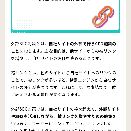
3.リンク自動生成ツールの使用
4.掲示板にコメントと共にリンクを貼る
5.違法コンテンツを提供するサイトからの被リンク
外部SEO対策とは、
自社サイトの外部で行うSEO施策の
6.低品質のサイトからの被リンク
こと
を指します。主な目的は、他サイトからの被リンク
外部SEO対策でペナルティ対象になったときの対処法
を増やし、自社サイトの評価を高めることです。
外部SEO対策を確認する方法（分析ツール）
被リンクとは、他のサイトから自社サイトへのリンクの
Googleサーチコンソール【無料】
ことで、被リンクが多いほど、検索エンジンから自社サ
イトの評価が高まります。これにより、検索結果で上位
Ahrefs【有料】
に表示される可能性が高くなります。
まとめ
外部SEO対策では、自社サイトの枠を超えて、
外部サイト
やSNSを活用しながら、被リンクを増やすための施策
を
行います。ユーザーに「シェアしたい」「リンクした
い」と思わせるようなコンテンツ作りと、そのコンテン